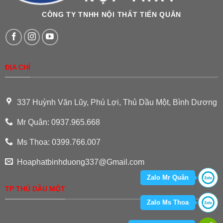
CÔNG TY TNHH NỘI THẤT TIẾN QUÂN
ĐỊA CHỈ
337 Huỳnh Văn Lũy, Phú Lợi, Thủ Dầu Một, Bình Dương
Mr Quân: 0937.965.668
Ms Thoa: 0399.766.007
Hoaphatbinhduong337@Gmail.com
Zalo Mr Quân
TP THỦ DẦU MỘT
Zalo Ms Thoa