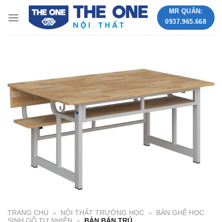
Skip
MR QUÂN:
to
0937.965.668
content
TRANG CHỦ
»
NỘI THẤT TRƯỜNG HỌC
»
BÀN GHẾ HỌC
SINH GỖ TỰ NHIÊN
»
BÀN BÁN TRÚ