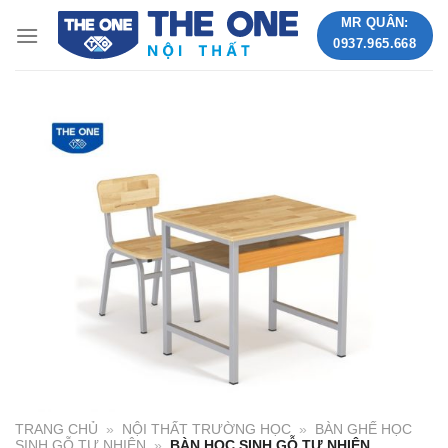
Skip
MR QUÂN:
to
0937.965.668
content
TRANG CHỦ
»
NỘI THẤT TRƯỜNG HỌC
»
BÀN GHẾ HỌC
SINH GỖ TỰ NHIÊN
»
BÀN HỌC SINH GỖ TỰ NHIÊN