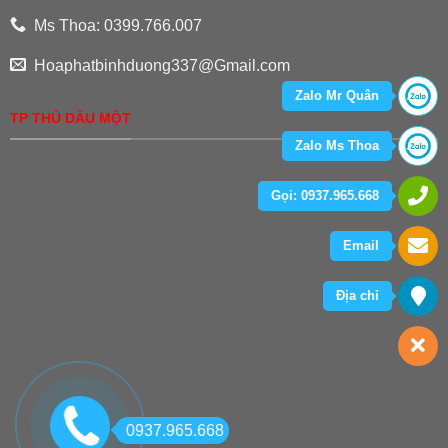
Ms Thoa: 0399.766.007
Hoaphatbinhduong337@Gmail.com
Zalo Mr Quân
TP THỦ DẦU MỘT
Zalo Ms Thoa
Gọi: 0937.965.668
Email
Địa chỉ
0937.965.668