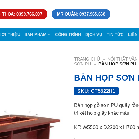
 THOA: 0399.766.007
MR QUÂN: 0937.965.668
IỚI THIỆU
SẢN PHẨM
CÔNG TRÌNH
DỊCH VỤ
TIN TỨC
LIÊN
TRANG CHỦ
»
NỘI THẤT VĂ
SƠN PU
»
BÀN HỌP SƠN PU
BÀN HỌP SƠN 
SKU:
CT5522H1
Bàn họp gỗ sơn PU quây rỗng
trí kết hợp giấy khác màu.
KT: W5500 x D2200 x H760