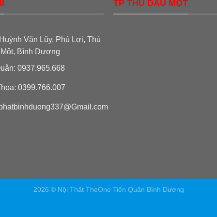
Ỉ
TP THỦ DẦU MỘT
Huỳnh Văn Lũy, Phú Lợi, Thủ
 Một, Bình Dương
uân: 0937.965.668
hoa: 0399.766.007
phatbinhduong337@Gmail.com
2026 © Nội Thất TheOne Tiến Quân Bình Dương