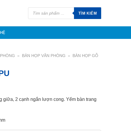
Tìm
kiếm
TÌM KIẾM
sản
phẩm
 HỆ
N PHÒNG
»
BÀN HỌP VĂN PHÒNG
»
BÀN HỌP GỖ
PU
 giữa, 2 cạnh ngắn lượn cong. Yếm bàn trang
 mm