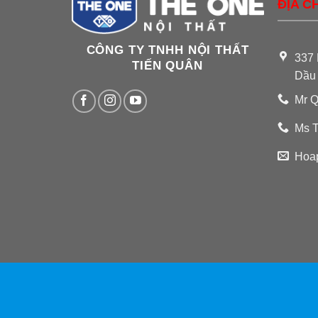
ĐỊA CH
CÔNG TY TNHH NỘI THẤT
337 
TIẾN QUÂN
Dầu
Mr Q
Ms T
Hoa