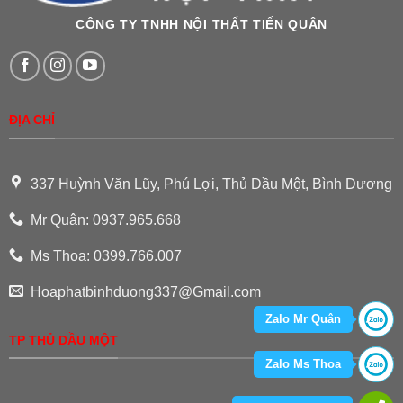
CÔNG TY TNHH NỘI THẤT TIẾN QUÂN
ĐỊA CHỈ
337 Huỳnh Văn Lũy, Phú Lợi, Thủ Dầu Một, Bình Dương
Mr Quân: 0937.965.668
Ms Thoa: 0399.766.007
Hoaphatbinhduong337@Gmail.com
Zalo Mr Quân
TP THỦ DẦU MỘT
Zalo Ms Thoa