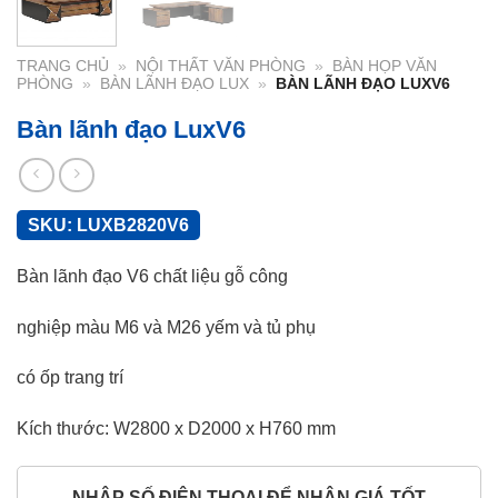
TRANG CHỦ
»
NỘI THẤT VĂN PHÒNG
»
BÀN HỌP VĂN
PHÒNG
»
BÀN LÃNH ĐẠO LUX
»
BÀN LÃNH ĐẠO LUXV6
Bàn lãnh đạo LuxV6
SKU:
LUXB2820V6
Bàn lãnh đạo V6 chất liệu gỗ công
nghiệp màu M6 và M26 yếm và tủ phụ
có ốp trang trí
Kích thước: W2800 x D2000 x H760 mm
NHẬP SỐ ĐIỆN THOẠI ĐỂ NHẬN GIÁ TỐT