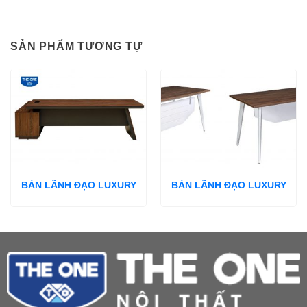
SẢN PHẨM TƯƠNG TỰ
BÀN LÃNH ĐẠO LUXURY
BÀN LÃNH ĐẠO LUXURY