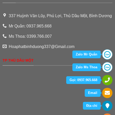
337 Huỳnh Văn Lũy, Phú Lợi, Thủ Dầu Một, Bình Dương
Mr Quân: 0937.965.668
Ms Thoa: 0399.766.007
Hoaphatbinhduong337@Gmail.com
Zalo Mr Quân
TP THỦ DẦU MỘT
Zalo Ms Thoa
Gọi: 0937.965.668
Email
Địa chỉ