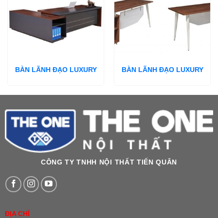
BÀN LÃNH ĐẠO LUXURY
BÀN LÃNH ĐẠO LUXURY
CÔNG TY TNHH NỘI THẤT TIẾN QUÂN
ĐỊA CHỈ