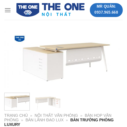
Skip
MR QUÂN:
to
0937.965.668
content
TRANG CHỦ
»
NỘI THẤT VĂN PHÒNG
»
BÀN HỌP VĂN
PHÒNG
»
BÀN LÃNH ĐẠO LUX
»
BÀN TRƯỞNG PHÒNG
LUXURY