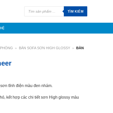
Tìm
kiếm
TÌM KIẾM
sản
phẩm
 HỆ
N PHÒNG
»
BÀN SOFA SƠN HIGH GLOSSY
»
BÀN
neer
 sơn tĩnh điện màu đen nhám.
ó, kết hợp các chi tiết sơn High glossy màu