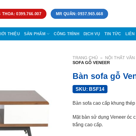
 THOA: 0399.766.007
MR QUÂN: 0937.965.668
IỚI THIỆU
SẢN PHẨM
CÔNG TRÌNH
DỊCH VỤ
TIN TỨC
LIÊN
TRANG CHỦ
»
NỘI THẤT VĂ
SOFA GỖ VENEER
Bàn sofa gỗ Ve
SKU:
BSF14
Bàn sofa cao cấp khung thép
Mặt bàn sử dụng Veneer óc ch
trắng cao cấp.