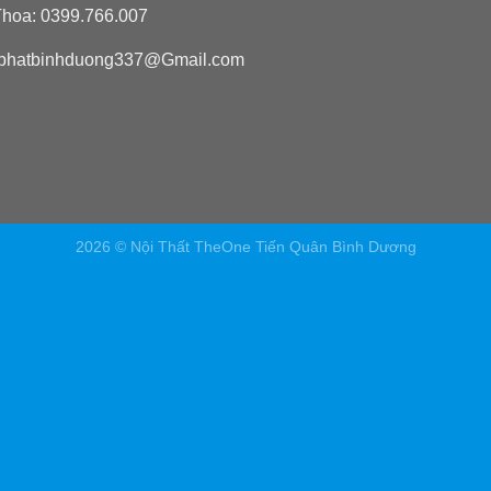
hoa: 0399.766.007
phatbinhduong337@Gmail.com
2026 © Nội Thất TheOne Tiến Quân Bình Dương