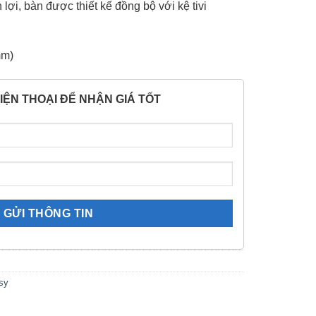
 lợi, bàn được thiết kế đồng bộ với kệ tivi
mm)
IỆN THOẠI ĐỂ NHẬN GIÁ TỐT
sy