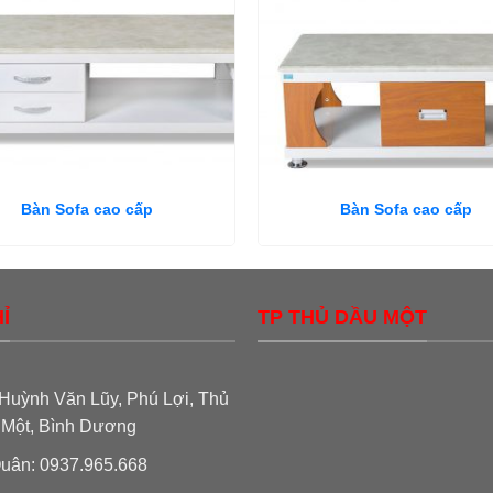
Bàn Sofa cao cấp
Bàn Sofa cao cấp
Ỉ
TP THỦ DẦU MỘT
Huỳnh Văn Lũy, Phú Lợi, Thủ
 Một, Bình Dương
uân: 0937.965.668