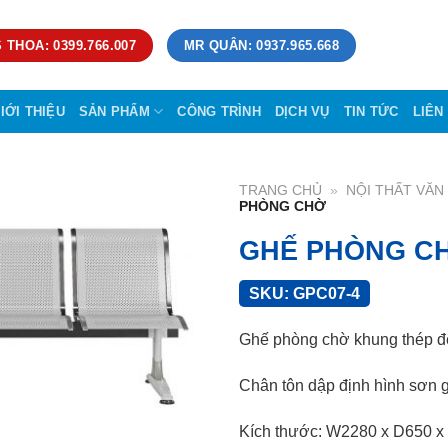
 THOA: 0399.766.007
MR QUÂN: 0937.965.668
IỚI THIỆU
SẢN PHẨM
CÔNG TRÌNH
DỊCH VỤ
TIN TỨC
LIÊN
TRANG CHỦ
»
NỘI THẤT VĂ
PHÒNG CHỜ
GHẾ PHÒNG C
SKU:
GPC07-4
Ghế phòng chờ khung thép đệ
Chân tôn dập định hình sơn g
Kích thước: W2280 x D650 x