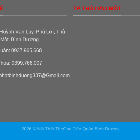
Ỉ
TP THỦ DẦU MỘT
Huỳnh Văn Lũy, Phú Lợi, Thủ
 Một, Bình Dương
uân: 0937.965.668
hoa: 0399.766.007
phatbinhduong337@Gmail.com
2026 © Nội Thất TheOne Tiến Quân Bình Dương