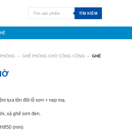
Tìm
kiếm
TÌM KIẾM
sản
phẩm
 HỆ
N PHÒNG
»
GHẾ PHÒNG CHỜ CÔNG CỘNG
»
GHẾ
HỜ
m tựa tôn đột lỗ sơn + nẹp mạ.
hi, xà ghế sơn đen.
 H850 (mm)