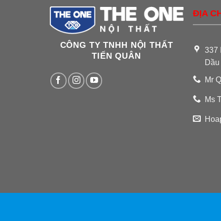
ĐỊA CH
CÔNG TY TNHH NỘI THẤT
337 
TIẾN QUÂN
Dầu
Mr Q
Ms T
Hoa