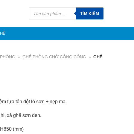
Tìm
kiếm
TÌM KIẾM
sản
phẩm
 HỆ
N PHÒNG
»
GHẾ PHÒNG CHỜ CÔNG CỘNG
»
GHẾ
m tựa tôn đột lỗ sơn + nẹp mạ.
hi, xà ghế sơn đen.
 H850 (mm)