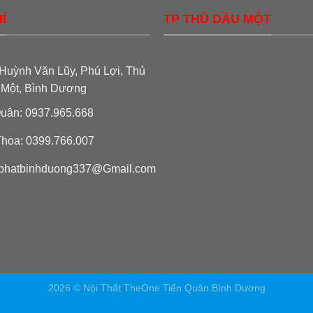
Ỉ
TP THỦ DẦU MỘT
Huỳnh Văn Lũy, Phú Lợi, Thủ
 Một, Bình Dương
uân: 0937.965.668
hoa: 0399.766.007
phatbinhduong337@Gmail.com
2026 © Nội Thất TheOne Tiến Quân Bình Dương