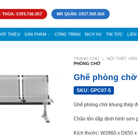
 THOA: 0399.766.007
MR QUÂN: 0937.965.668
IỚI THIỆU
SẢN PHẨM
CÔNG TRÌNH
DỊCH VỤ
TIN TỨC
LIÊN
TRANG CHỦ
»
NỘI THẤT VĂ
PHÒNG CHỜ
Ghế phòng chờ
SKU:
GPC07-5
Ghế phòng chờ khung thép đệ
Chân tôn dập định hình sơn g
Kích thước: W2860 x D650 x