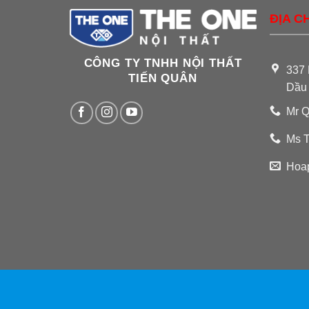
ĐỊA CH
CÔNG TY TNHH NỘI THẤT
337 
TIẾN QUÂN
Dầu
Mr Q
Ms T
Hoa