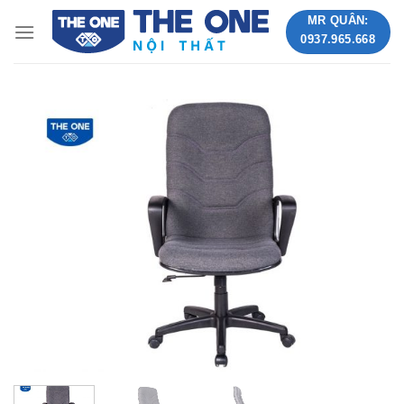
Skip
MR QUÂN:
to
0937.965.668
content