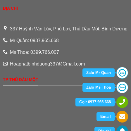
ĐỊA CHỈ
337 Huỳnh Văn Lũy, Phú Lợi, Thủ Dầu Một, Bình Dương
Mr Quân: 0937.965.668
Ms Thoa: 0399.766.007
Hoaphatbinhduong337@Gmail.com
Zalo Mr Quân
TP THỦ DẦU MỘT
Zalo Ms Thoa
Gọi: 0937.965.668
Email