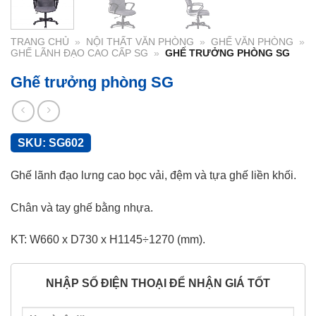
TRANG CHỦ
»
NỘI THẤT VĂN PHÒNG
»
GHẾ VĂN PHÒNG
»
GHẾ LÃNH ĐẠO CAO CẤP SG
»
GHẾ TRƯỞNG PHÒNG SG
Ghế trưởng phòng SG
SKU:
SG602
Ghế lãnh đạo lưng cao bọc vải, đệm và tựa ghế liền khối.
Chân và tay ghế bằng nhựa.
KT: W660 x D730 x H1145÷1270 (mm).
NHẬP SỐ ĐIỆN THOẠI ĐỂ NHẬN GIÁ TỐT