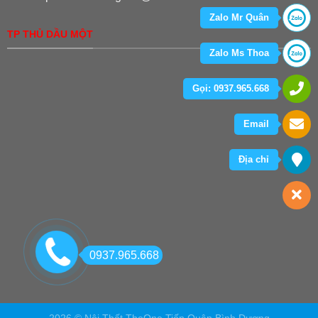
Zalo Mr Quân
TP THỦ DẦU MỘT
Zalo Ms Thoa
Gọi: 0937.965.668
Email
Địa chỉ
0937.965.668