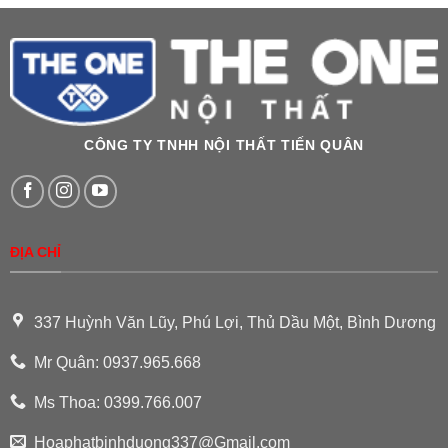
CÔNG TY TNHH NỘI THẤT TIẾN QUÂN
ĐỊA CHỈ
337 Huỳnh Văn Lũy, Phú Lợi, Thủ Dầu Một, Bình Dương
Mr Quân: 0937.965.668
Ms Thoa: 0399.766.007
Hoaphatbinhduong337@Gmail.com