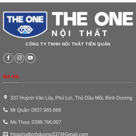
CÔNG TY TNHH NỘI THẤT TIẾN QUÂN
ĐỊA CHỈ
337 Huỳnh Văn Lũy, Phú Lợi, Thủ Dầu Một, Bình Dương
Mr Quân: 0937.965.668
Ms Thoa: 0399.766.007
Hoaphatbinhduong337@Gmail.com