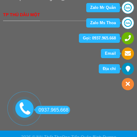
Zalo Mr Quân
TP THỦ DẦU MỘT
Zalo Ms Thoa
Gọi: 0937.965.668
Email
Địa chỉ
0937.965.668