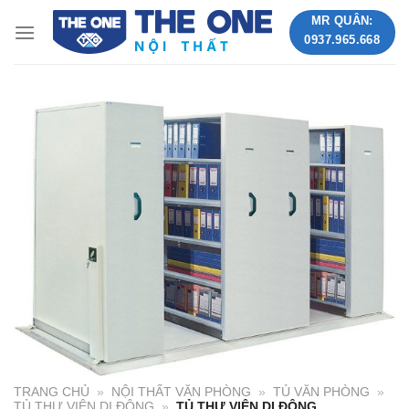
Skip
MR QUÂN:
to
0937.965.668
content
TRANG CHỦ
»
NỘI THẤT VĂN PHÒNG
»
TỦ VĂN PHÒNG
»
TỦ THƯ VIỆN DI ĐỘNG
»
TỦ THƯ VIỆN DI ĐỘNG