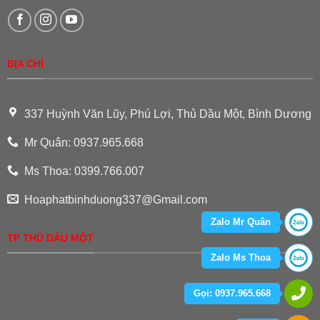
ĐỊA CHỈ
337 Huỳnh Văn Lũy, Phú Lợi, Thủ Dầu Một, Bình Dương
Mr Quân: 0937.965.668
Ms Thoa: 0399.766.007
Hoaphatbinhduong337@Gmail.com
Zalo Mr Quân
TP THỦ DẦU MỘT
Zalo Ms Thoa
Gọi: 0937.965.668