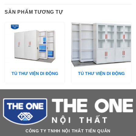
SẢN PHẨM TƯƠNG TỰ
TỦ THƯ VIỆN DI ĐỘNG
TỦ THƯ VIỆN DI ĐỘNG
CÔNG TY TNHH NỘI THẤT TIẾN QUÂN