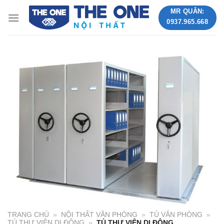
Skip
MR QUÂN:
to
0937.965.668
content
TRANG CHỦ
»
NỘI THẤT VĂN PHÒNG
»
TỦ VĂN PHÒNG
»
TỦ THƯ VIỆN DI ĐỘNG
»
TỦ THƯ VIỆN DI ĐỘNG