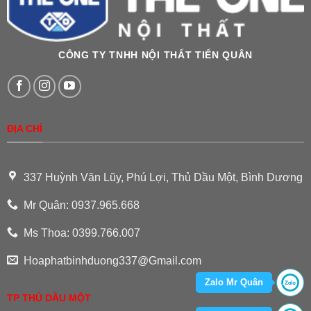
CÔNG TY TNHH NỘI THẤT TIẾN QUÂN
ĐỊA CHỈ
337 Huỳnh Văn Lũy, Phú Lợi, Thủ Dầu Một, Bình Dương
Mr Quân: 0937.965.668
Ms Thoa: 0399.766.007
Hoaphatbinhduong337@Gmail.com
Zalo Mr Quân
TP THỦ DẦU MỘT