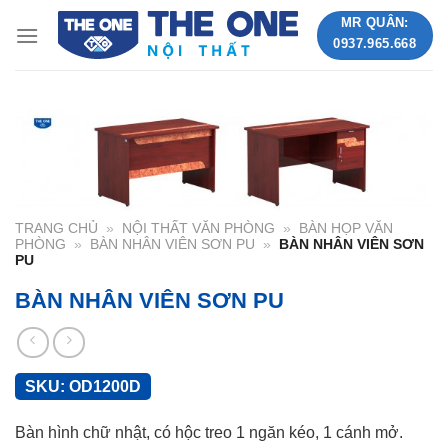
Skip
MR QUÂN:
to
0937.965.668
content
TRANG CHỦ
»
NỘI THẤT VĂN PHÒNG
»
BÀN HỌP VĂN
PHÒNG
»
BÀN NHÂN VIÊN SƠN PU
»
BÀN NHÂN VIÊN SƠN
PU
BÀN NHÂN VIÊN SƠN PU
SKU:
OD1200D
Bàn hình chữ nhật, có hộc treo 1 ngăn kéo, 1 cánh mở.