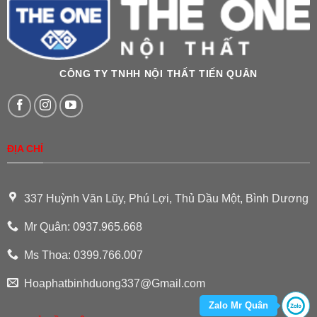
CÔNG TY TNHH NỘI THẤT TIẾN QUÂN
ĐỊA CHỈ
337 Huỳnh Văn Lũy, Phú Lợi, Thủ Dầu Một, Bình Dương
Mr Quân: 0937.965.668
Ms Thoa: 0399.766.007
Hoaphatbinhduong337@Gmail.com
Zalo Mr Quân