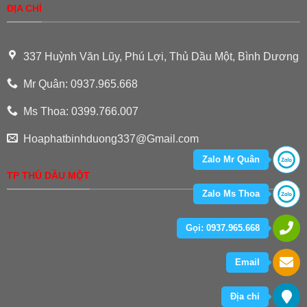
ĐỊA CHỈ
337 Huỳnh Văn Lũy, Phú Lợi, Thủ Dầu Một, Bình Dương
Mr Quân: 0937.965.668
Ms Thoa: 0399.766.007
Hoaphatbinhduong337@Gmail.com
Zalo Mr Quân
TP THỦ DẦU MỘT
Zalo Ms Thoa
Gọi: 0937.965.668
Email
Địa chỉ