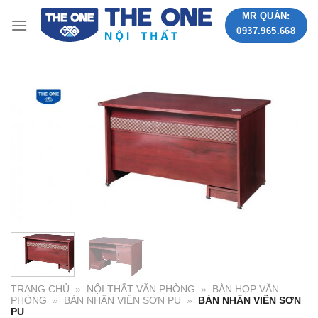
Skip
MR QUÂN:
to
0937.965.668
content
TRANG CHỦ
»
NỘI THẤT VĂN PHÒNG
»
BÀN HỌP VĂN
PHÒNG
»
BÀN NHÂN VIÊN SƠN PU
»
BÀN NHÂN VIÊN SƠN
PU