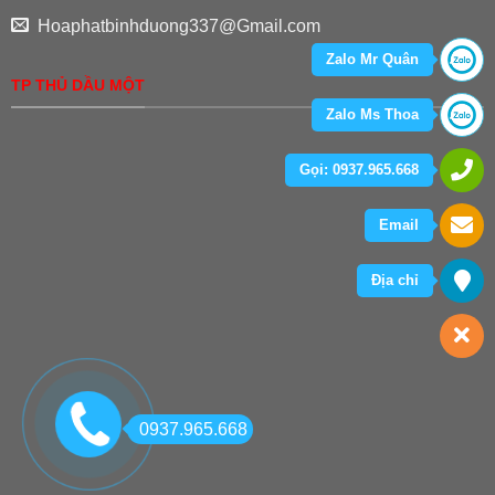
Hoaphatbinhduong337@Gmail.com
Zalo Mr Quân
TP THỦ DẦU MỘT
Zalo Ms Thoa
Gọi: 0937.965.668
Email
Địa chỉ
0937.965.668