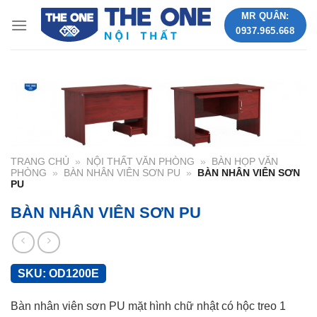
Skip
MR QUÂN:
to
0937.965.668
content
TRANG CHỦ
»
NỘI THẤT VĂN PHÒNG
»
BÀN HỌP VĂN
PHÒNG
»
BÀN NHÂN VIÊN SƠN PU
»
BÀN NHÂN VIÊN SƠN
PU
BÀN NHÂN VIÊN SƠN PU
SKU:
OD1200E
Bàn nhân viên sơn PU mặt hình chữ nhật có hộc treo 1